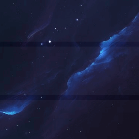
资质
主营业务
项
新闻动态
员
人
荣誉
目
工
才
资信
星空体育·（中国）
星空体育·
员
案
天
招
及荣
软著
官方网站-STARSKY
工程测量
（中国）官
行业资讯
工
员
例
地
聘
誉
及专
SPORT
界线与不动产测绘
方网站
政策法规
心
工
利
地理信息
语
风
其他技术服务类
采