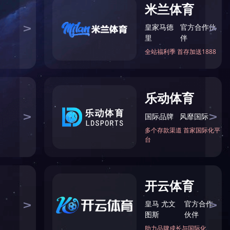
星空体育·（中国）官方网站-STARSKY SPORT
星空体育·（中国）官方网站-STA
RSKY SPORT
电话：
0531-85938870
手机：
18601908580
邮箱：
799040476@qq.com
地址：山东省济南市天桥区时代总部基地六区50号楼503
室
|
SEO标签
【营业执照】