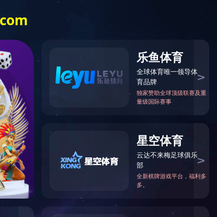
员工
人才
星空体育·（中国）官方网
星空体育·（中国）官方网站
天地
招聘
站-STARSKY SPORT
日常工作 1