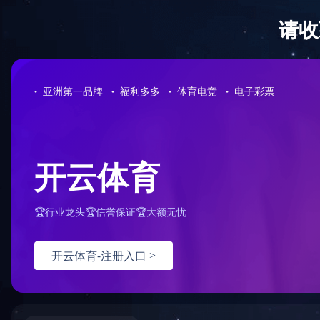
星空体育·（中国）官方
员工心语
员工风采
员工日常
员工团建
日常工作 4