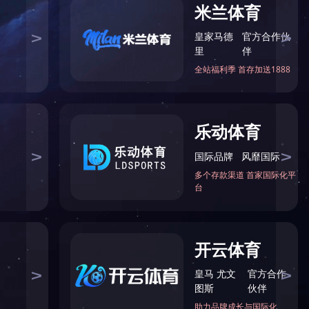
星空体育·（中国）官方网站-STARSKY SPORT
星空体育·（中国）官方网站-STA
RSKY SPORT
电话：
0531-85938870
手机：
18601908580
邮箱：
799040476@qq.com
地址：山东省济南市天桥区时代总部基地六区50号楼503
室