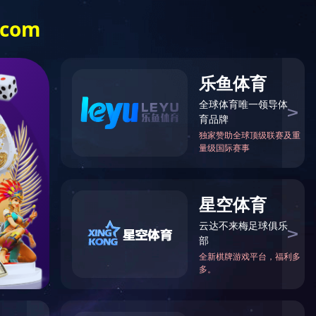
员工
人才
星空体育·（中国）官方网
天地
招聘
站-STARSKY SPORT
理信息
其他技术服务
省）情监测、基础测绘数据更新、房地一体等