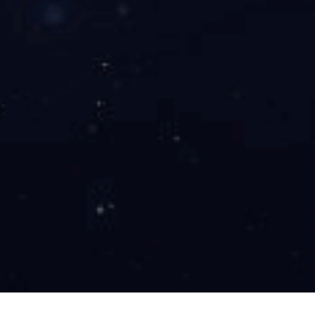
平原小八里社区楼房主体沉降监测
德州市
2021年
19
人民日报社山东印务中心报纸图书发行中心项目
济南市
2021年
20
新泰市林业保护发展中心国有林场林区道路规划设计测绘
项目
新泰市