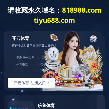
星空体育·（中国）官方
网站
网
站
星
空
关于我们
体
育·
公司简介
星空体育·（中国）官方网站
发展历程
（中
国）
官
方
加盟合作
网
站
诚邀志同道合者加盟，共拓测绘地理信息新蓝海
关
于
当数字浪潮席卷千行百业，当精准空间信息成为国家治
我
们