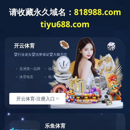
星空体育·（中国）官方
网站
网
站
星
空
员工天地
体
育·
员工心语
员工风采
（中
国）
官
方
网
致青春
站
关
分类： 员工心语
作者： 卢超
发布时间：2025-07-11
于
我
【概要描述】青春之于爱情，是一场无关结局的电影。纵
们